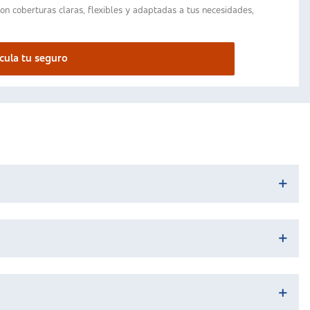
on coberturas claras, flexibles y adaptadas a tus necesidades,
cula tu seguro
s casos, con el inicio de la época universitaria o los
ra al futuro. Además, es importante recordar que en edades tan
tener en cuenta que al contratar un seguro de vida a una