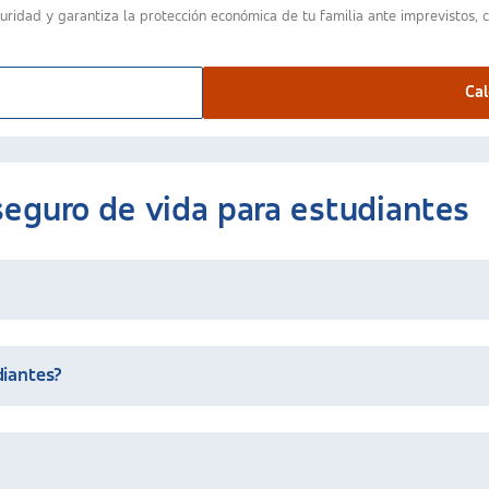
idad y garantiza la protección económica de tu familia ante imprevistos, c
Cal
seguro de vida para estudiantes
a de ASISA Vida es 18 años. Esta edad concuerda en la mayoría de lo
diantes?
ara comenzar a apostar por la protección personal y familiar de ca
nsual muy baja.
 especial exclusivo para estudiantes.
Sin embargo, es importante 
mente si tenemos en cuenta el nivel de protección que ofrece.