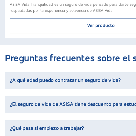
ASISA Vida Tranquilidad es un seguro de vida pensado para darte segur
respaldadas por la experiencia y solvencia de ASISA Vida.
Ver producto
Preguntas frecuentes sobre el 
¿A qué edad puedo contratar un seguro de vida?
La edad mínima para contratar cualquiera de los seguros de vid
¿El seguro de vida de ASISA tiene descuento para estu
primeros años de carrera profesional, una época sensacional p
tempranas, los seguros de vida suelen conllevar una cuota me
Las pólizas de vida de ASISA Vida
no presentan un descuento
¿Qué pasa si empiezo a trabajar?
edad temprana, la cuota mensual suele ser muy baja, especial