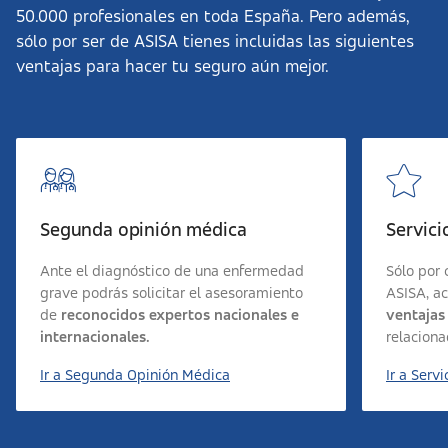
50.000 profesionales en toda España. Pero además,
sólo por ser de ASISA tienes incluidas las siguientes
ventajas para hacer tu seguro aún mejor.
Segunda opinión médica
Servici
Ante el diagnóstico de una enfermedad
Sólo por 
grave podrás solicitar el asesoramiento
ASISA, a
de
reconocidos expertos nacionales e
ventajas
internacionales.
relaciona
Ir a Segunda Opinión Médica
Ir a Serv