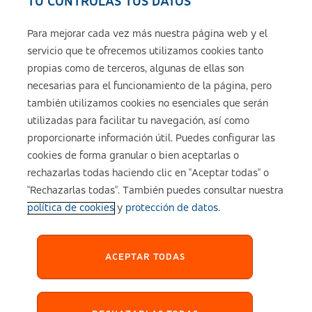
TU CONTROLAS TUS DATOS
Seguros de ASISA
Para mejorar cada vez más nuestra página web y el
servicio que te ofrecemos utilizamos cookies tanto
Sobre ASISA
propias como de terceros, algunas de ellas son
necesarias para el funcionamiento de la página, pero
también utilizamos cookies no esenciales que serán
utilizadas para facilitar tu navegación, así como
Aviso legal
proporcionarte información útil. Puedes configurar las
cookies de forma granular o bien aceptarlas o
Política de cookies
rechazarlas todas haciendo clic en "Aceptar todas" o
"Rechazarlas todas". También puedes consultar nuestra
política de cookies
y
protección de datos
.
Configuración de cookies
Política de Privacidad
ACEPTAR TODAS
Accesibilidad