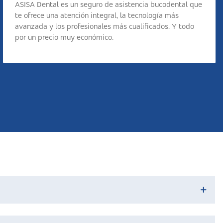
ASISA Dental es un seguro de asistencia bucodental que
te ofrece una atención integral, la tecnología más
avanzada y los profesionales más cualificados. Y todo
por un precio muy económico.
ntal, urgencias 24h, prótesis y más.