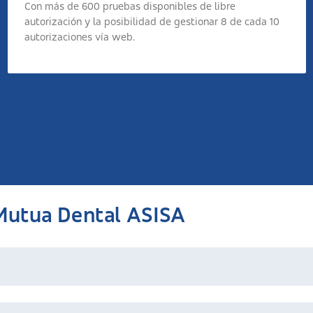
Con más de 600 pruebas disponibles de libre
autorización y la posibilidad de gestionar 8 de cada 10
autorizaciones vía web.
 Mutua Dental ASISA
ticos, cirugía oral, empastes, extracciones, ortodoncia, estética de