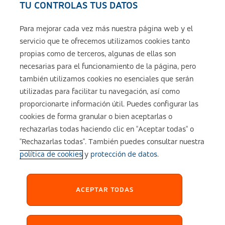
TU CONTROLAS TUS DATOS
Seguros de ASISA
Para mejorar cada vez más nuestra página web y el
servicio que te ofrecemos utilizamos cookies tanto
Sobre ASISA
propias como de terceros, algunas de ellas son
necesarias para el funcionamiento de la página, pero
también utilizamos cookies no esenciales que serán
utilizadas para facilitar tu navegación, así como
Aviso legal
proporcionarte información útil. Puedes configurar las
cookies de forma granular o bien aceptarlas o
Política de cookies
rechazarlas todas haciendo clic en "Aceptar todas" o
"Rechazarlas todas". También puedes consultar nuestra
política de cookies
y
protección de datos
.
Configuración de cookies
Política de Privacidad
ACEPTAR TODAS
Accesibilidad