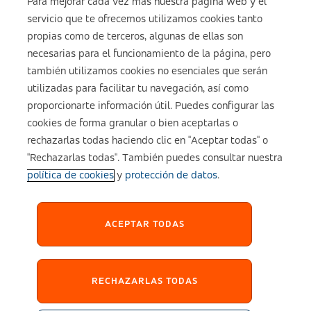
Para mejorar cada vez más nuestra página web y el
servicio que te ofrecemos utilizamos cookies tanto
Sobre ASISA
propias como de terceros, algunas de ellas son
necesarias para el funcionamiento de la página, pero
también utilizamos cookies no esenciales que serán
utilizadas para facilitar tu navegación, así como
Aviso legal
proporcionarte información útil. Puedes configurar las
cookies de forma granular o bien aceptarlas o
Política de cookies
rechazarlas todas haciendo clic en "Aceptar todas" o
"Rechazarlas todas". También puedes consultar nuestra
política de cookies
y
protección de datos
.
Configuración de cookies
Política de Privacidad
ACEPTAR TODAS
Accesibilidad
RECHAZARLAS TODAS
Sistema Interno de Información