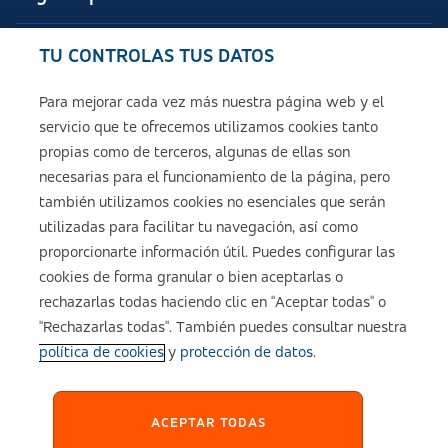
TU CONTROLAS TUS DATOS
Seguros de ASISA
Para mejorar cada vez más nuestra página web y el
servicio que te ofrecemos utilizamos cookies tanto
Sobre ASISA
propias como de terceros, algunas de ellas son
necesarias para el funcionamiento de la página, pero
también utilizamos cookies no esenciales que serán
utilizadas para facilitar tu navegación, así como
Aviso legal
proporcionarte información útil. Puedes configurar las
cookies de forma granular o bien aceptarlas o
Política de cookies
rechazarlas todas haciendo clic en "Aceptar todas" o
"Rechazarlas todas". También puedes consultar nuestra
política de cookies
y
protección de datos
.
Configuración de cookies
Política de Privacidad
ACEPTAR TODAS