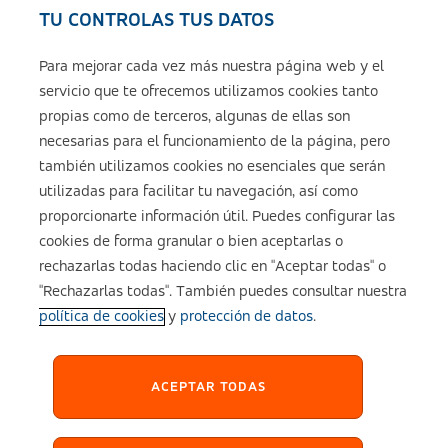
TU CONTROLAS TUS DATOS
Seguros de ASISA
Para mejorar cada vez más nuestra página web y el
servicio que te ofrecemos utilizamos cookies tanto
Sobre ASISA
propias como de terceros, algunas de ellas son
necesarias para el funcionamiento de la página, pero
también utilizamos cookies no esenciales que serán
utilizadas para facilitar tu navegación, así como
Aviso legal
proporcionarte información útil. Puedes configurar las
cookies de forma granular o bien aceptarlas o
Política de cookies
rechazarlas todas haciendo clic en "Aceptar todas" o
"Rechazarlas todas". También puedes consultar nuestra
política de cookies
y
protección de datos
.
Configuración de cookies
Política de Privacidad
ACEPTAR TODAS
Accesibilidad