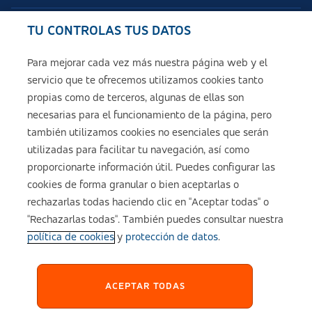
TU CONTROLAS TUS DATOS
Seguros de ASISA
Para mejorar cada vez más nuestra página web y el
servicio que te ofrecemos utilizamos cookies tanto
Sobre ASISA
propias como de terceros, algunas de ellas son
necesarias para el funcionamiento de la página, pero
también utilizamos cookies no esenciales que serán
utilizadas para facilitar tu navegación, así como
Aviso legal
proporcionarte información útil. Puedes configurar las
cookies de forma granular o bien aceptarlas o
Política de cookies
rechazarlas todas haciendo clic en "Aceptar todas" o
"Rechazarlas todas". También puedes consultar nuestra
política de cookies
y
protección de datos
.
Configuración de cookies
Política de Privacidad
ACEPTAR TODAS