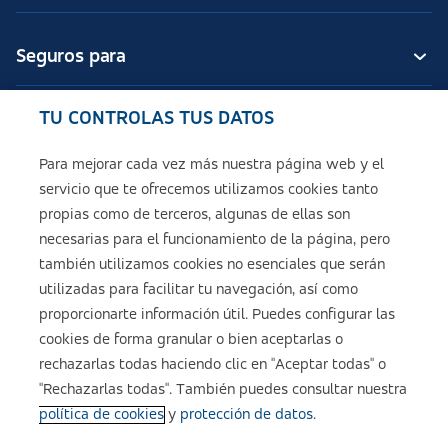
Seguros para
TU CONTROLAS TUS DATOS
Seguros de ASISA
Para mejorar cada vez más nuestra página web y el
servicio que te ofrecemos utilizamos cookies tanto
Sobre ASISA
propias como de terceros, algunas de ellas son
necesarias para el funcionamiento de la página, pero
también utilizamos cookies no esenciales que serán
utilizadas para facilitar tu navegación, así como
Aviso legal
proporcionarte información útil. Puedes configurar las
cookies de forma granular o bien aceptarlas o
Política de cookies
rechazarlas todas haciendo clic en "Aceptar todas" o
"Rechazarlas todas". También puedes consultar nuestra
política de cookies
y
protección de datos
.
Configuración de cookies