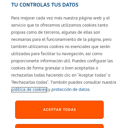
TU CONTROLAS TUS DATOS
Seguros de ASISA
Para mejorar cada vez más nuestra página web y el
servicio que te ofrecemos utilizamos cookies tanto
Sobre ASISA
propias como de terceros, algunas de ellas son
necesarias para el funcionamiento de la página, pero
también utilizamos cookies no esenciales que serán
utilizadas para facilitar tu navegación, así como
Aviso legal
proporcionarte información útil. Puedes configurar las
cookies de forma granular o bien aceptarlas o
Política de cookies
rechazarlas todas haciendo clic en "Aceptar todas" o
"Rechazarlas todas". También puedes consultar nuestra
política de cookies
y
protección de datos
.
Configuración de cookies
Política de Privacidad
ACEPTAR TODAS
Accesibilidad