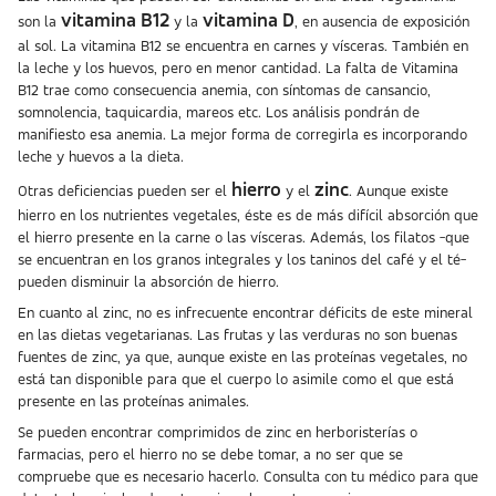
vitamina B12
vitamina D
son la
y la
, en ausencia de exposición
al sol. La vitamina B12 se encuentra en carnes y vísceras. También en
la leche y los huevos, pero en menor cantidad. La falta de Vitamina
B12 trae como consecuencia anemia, con síntomas de cansancio,
somnolencia, taquicardia, mareos etc. Los análisis pondrán de
manifiesto esa anemia. La mejor forma de corregirla es incorporando
leche y huevos a la dieta.
hierro
zinc
Otras deficiencias pueden ser el
y el
. Aunque existe
hierro en los nutrientes vegetales, éste es de más difícil absorción que
el hierro presente en la carne o las vísceras. Además, los filatos -que
se encuentran en los granos integrales y los taninos del café y el té-
pueden disminuir la absorción de hierro.
En cuanto al zinc, no es infrecuente encontrar déficits de este mineral
en las dietas vegetarianas. Las frutas y las verduras no son buenas
fuentes de zinc, ya que, aunque existe en las proteínas vegetales, no
está tan disponible para que el cuerpo lo asimile como el que está
presente en las proteínas animales.
Se pueden encontrar comprimidos de zinc en herboristerías o
farmacias, pero el hierro no se debe tomar, a no ser que se
compruebe que es necesario hacerlo. Consulta con tu médico para que