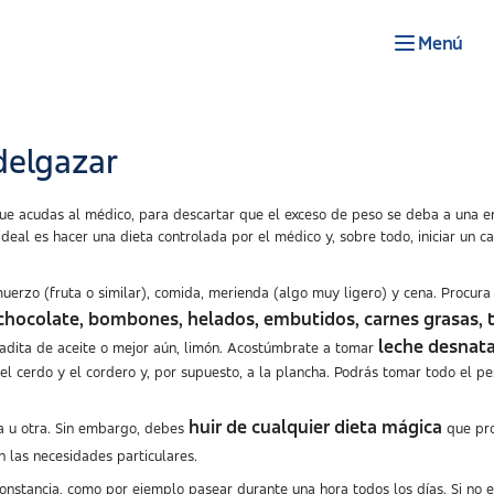
Menú
delgazar
e acudas al médico, para descartar que el exceso de peso se deba a una e
ideal es hacer una dieta controlada por el médico y, sobre todo, iniciar un 
erzo (fruta o similar), comida, merienda (algo muy ligero) y cena. Procura
s, chocolate, bombones, helados, embutidos, carnes grasas, t
leche desnat
radita de aceite o mejor aún, limón. Acostúmbrate a tomar
 el cerdo y el cordero y, por supuesto, a la plancha. Podrás tomar todo el p
huir de cualquier dieta mágica
na u otra. Sin embargo, debes
que pro
n las necesidades particulares.
 constancia, como por ejemplo pasear durante una hora todos los días. Si no 