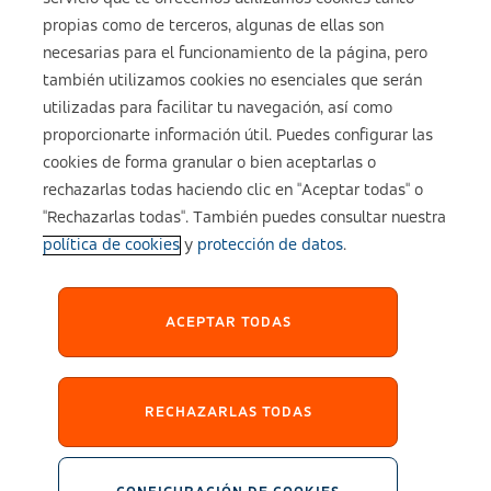
Sobre ASISA
propias como de terceros, algunas de ellas son
necesarias para el funcionamiento de la página, pero
también utilizamos cookies no esenciales que serán
utilizadas para facilitar tu navegación, así como
Aviso legal
proporcionarte información útil. Puedes configurar las
cookies de forma granular o bien aceptarlas o
Política de cookies
rechazarlas todas haciendo clic en "Aceptar todas" o
"Rechazarlas todas". También puedes consultar nuestra
política de cookies
y
protección de datos
.
Configuración de cookies
Política de Privacidad
ACEPTAR TODAS
Accesibilidad
RECHAZARLAS TODAS
Sistema Interno de Información