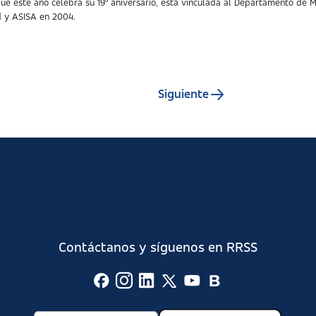
e este año celebra su 19º aniversario, está vinculada al Departamento de M
d y ASISA en 2004.
Siguiente
Contáctanos y síguenos en RRSS