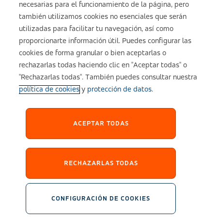
necesarias para el funcionamiento de la página, pero
también utilizamos cookies no esenciales que serán
utilizadas para facilitar tu navegación, así como
Aviso legal
proporcionarte información útil. Puedes configurar las
cookies de forma granular o bien aceptarlas o
Política de cookies
rechazarlas todas haciendo clic en "Aceptar todas" o
"Rechazarlas todas". También puedes consultar nuestra
política de cookies
y
protección de datos
.
Configuración de cookies
Política de Privacidad
ACEPTAR TODAS
Accesibilidad
RECHAZARLAS TODAS
Sistema Interno de Información
CONFIGURACIÓN DE COOKIES
2026 © asisa.es