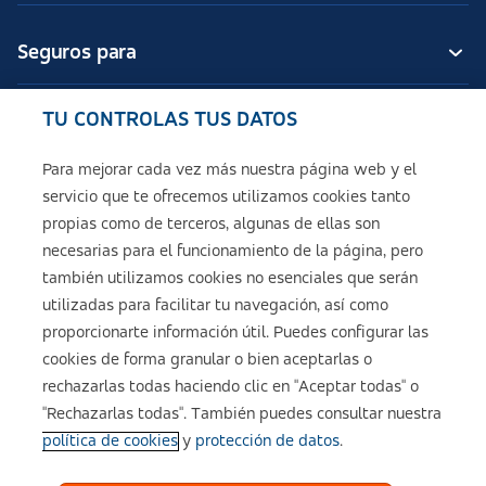
Seguros para
TU CONTROLAS TUS DATOS
Seguros de ASISA
Para mejorar cada vez más nuestra página web y el
servicio que te ofrecemos utilizamos cookies tanto
Sobre ASISA
propias como de terceros, algunas de ellas son
necesarias para el funcionamiento de la página, pero
también utilizamos cookies no esenciales que serán
utilizadas para facilitar tu navegación, así como
Aviso legal
proporcionarte información útil. Puedes configurar las
cookies de forma granular o bien aceptarlas o
Política de cookies
rechazarlas todas haciendo clic en "Aceptar todas" o
"Rechazarlas todas". También puedes consultar nuestra
política de cookies
y
protección de datos
.
Configuración de cookies