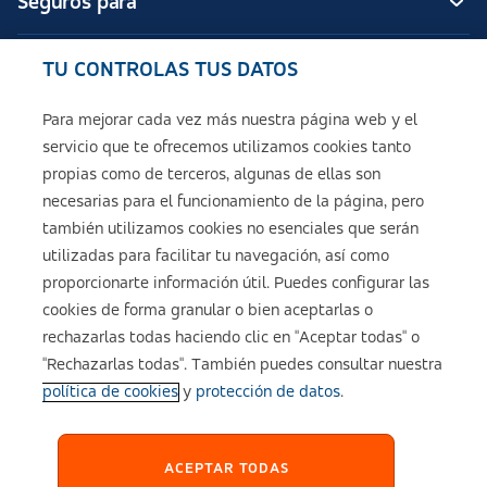
Seguros para
TU CONTROLAS TUS DATOS
Seguros de ASISA
Para mejorar cada vez más nuestra página web y el
servicio que te ofrecemos utilizamos cookies tanto
Sobre ASISA
propias como de terceros, algunas de ellas son
necesarias para el funcionamiento de la página, pero
también utilizamos cookies no esenciales que serán
utilizadas para facilitar tu navegación, así como
Aviso legal
proporcionarte información útil. Puedes configurar las
cookies de forma granular o bien aceptarlas o
Política de cookies
rechazarlas todas haciendo clic en "Aceptar todas" o
"Rechazarlas todas". También puedes consultar nuestra
política de cookies
y
protección de datos
.
Configuración de cookies
Política de Privacidad
ACEPTAR TODAS