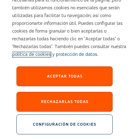
necesarias para el funcionamiento de la página, pero
también utilizamos cookies no esenciales que serán
utilizadas para facilitar tu navegación, así como
Aviso legal
proporcionarte información útil. Puedes configurar las
cookies de forma granular o bien aceptarlas o
Política de cookies
rechazarlas todas haciendo clic en "Aceptar todas" o
"Rechazarlas todas". También puedes consultar nuestra
política de cookies
y
protección de datos
.
Configuración de cookies
Política de Privacidad
ACEPTAR TODAS
Accesibilidad
RECHAZARLAS TODAS
Sistema Interno de Información
CONFIGURACIÓN DE COOKIES
2026 © asisa.es