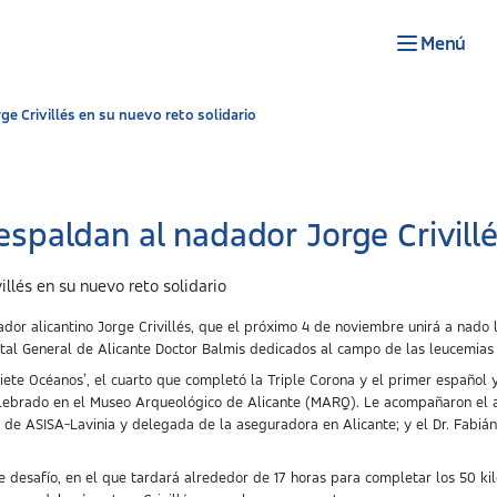
Menú
e Crivillés en su nuevo reto solidario
spaldan al nadador Jorge Crivillé
dor alicantino Jorge Crivillés, que el próximo 4 de noviembre unirá a nado l
tal General de Alicante Doctor Balmis dedicados al campo de las leucemias i
Siete Océanos’, el cuarto que completó la Triple Corona y el primer español 
celebrado en el Museo Arqueológico de Alicante (MARQ). Le acompañaron el al
a de ASISA-Lavinia y delegada de la aseguradora en Alicante; y el Dr. Fabiá
te desafío, en el que tardará alrededor de 17 horas para completar los 50 k