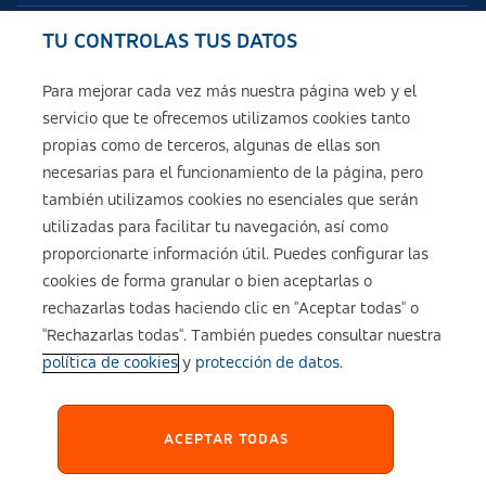
TU CONTROLAS TUS DATOS
Seguros de ASISA
Para mejorar cada vez más nuestra página web y el
servicio que te ofrecemos utilizamos cookies tanto
Sobre ASISA
propias como de terceros, algunas de ellas son
necesarias para el funcionamiento de la página, pero
también utilizamos cookies no esenciales que serán
utilizadas para facilitar tu navegación, así como
Aviso legal
proporcionarte información útil. Puedes configurar las
cookies de forma granular o bien aceptarlas o
Política de cookies
rechazarlas todas haciendo clic en "Aceptar todas" o
"Rechazarlas todas". También puedes consultar nuestra
política de cookies
y
protección de datos
.
Configuración de cookies
Política de Privacidad
ACEPTAR TODAS