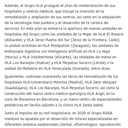
Además, el Grupo HLA prosiguió el plan de modernización de sus
hospitales y centros médicos, que incluye la inversión en la
remodelación y ampliación de sus centros, así como en la adquisición
de la tecnología más puntera y el desarrollo de la cartera de
servicios. En este plan se enmarca la apertura de nuevas unidades en
hospitales del Grupo como las unidades de la Mujer de HLA El Rosario
(Albacete) y HLA Jerez Puerta del Sur (Jerez de la Frontera, Cádiz),
la unidad arritmias en HLA Montpellier (Zaragoza), las unidades de
endoscopia digestiva con inteligencia artificial en HLA La Vega
(Murcia) y HLA Vistahermosa (Alicante), las unidades de mama en
HLA Los Naranjos (Huelva) y HLA Perpetuo Socorro (Lérida) o la
unidad de Pediatría en HLA Inmaculada (Granada), entre otras.
Igualmente, continúan avanzando las obras de remodelación de los
hospitales HLA Universitario Moncloa (Madrid), HLA Sanz Vázquez
(Guadalajara), HLA Los Naranjos, HLA Perpetuo Socorro, así como la
construcción del nuevo centro médico-quirúrgico HLA Anglí, en la
zona de Bonanova en Barcelona, y un nuevo centro de especialidades
pediátricas en Sevilla adjunto a la clínica HLA Santa Isabel.
Junto al impulso de su red hospitalaria, en 2020 el Grupo ASISA
mantuvo su apuesta por el desarrollo de clínicas especializadas en
diferentes ámbitos asistenciales (dental, oftalmológico, reproducción