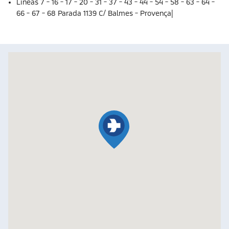
Líneas 7 - 16 - 17 - 20 - 31 - 37 - 43 - 44 - 54 - 58 - 63 - 64 -
66 - 67 - 68 Parada 1139 C/ Balmes - Provença|