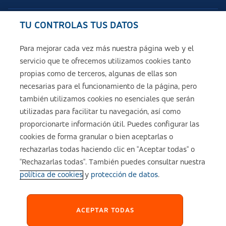
TU CONTROLAS TUS DATOS
Seguros de ASISA
Para mejorar cada vez más nuestra página web y el
servicio que te ofrecemos utilizamos cookies tanto
Sobre ASISA
propias como de terceros, algunas de ellas son
necesarias para el funcionamiento de la página, pero
también utilizamos cookies no esenciales que serán
utilizadas para facilitar tu navegación, así como
Aviso legal
proporcionarte información útil. Puedes configurar las
cookies de forma granular o bien aceptarlas o
Política de cookies
rechazarlas todas haciendo clic en "Aceptar todas" o
"Rechazarlas todas". También puedes consultar nuestra
política de cookies
y
protección de datos
.
Configuración de cookies
Política de Privacidad
ACEPTAR TODAS