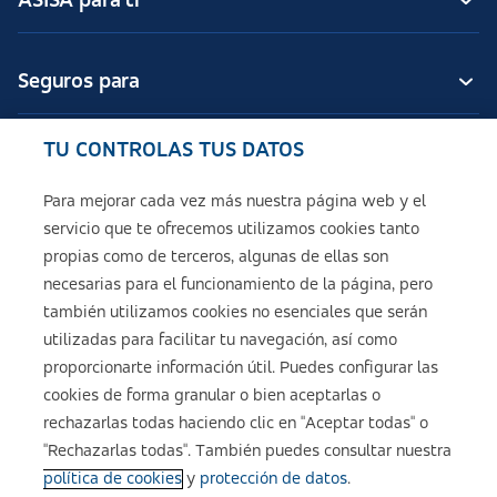
ASISA para ti
Seguros para
TU CONTROLAS TUS DATOS
Seguros de ASISA
Para mejorar cada vez más nuestra página web y el
servicio que te ofrecemos utilizamos cookies tanto
Sobre ASISA
propias como de terceros, algunas de ellas son
necesarias para el funcionamiento de la página, pero
también utilizamos cookies no esenciales que serán
utilizadas para facilitar tu navegación, así como
Aviso legal
proporcionarte información útil. Puedes configurar las
cookies de forma granular o bien aceptarlas o
Política de cookies
rechazarlas todas haciendo clic en "Aceptar todas" o
"Rechazarlas todas". También puedes consultar nuestra
política de cookies
y
protección de datos
.
Configuración de cookies