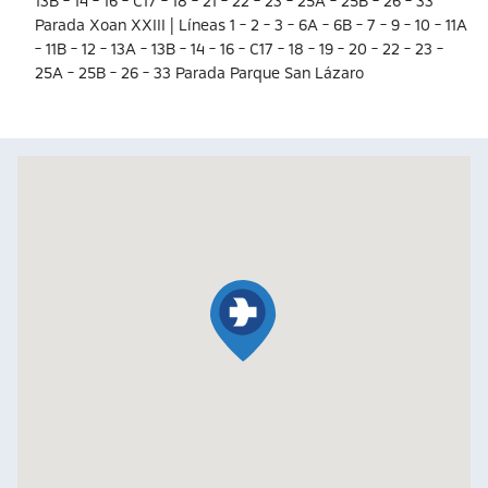
13B - 14 - 16 - C17 - 18 - 21 - 22 - 23 - 25A - 25B - 26 - 33
Parada Xoan XXIII | Líneas 1 - 2 - 3 - 6A - 6B - 7 - 9 - 10 - 11A
- 11B - 12 - 13A - 13B - 14 - 16 - C17 - 18 - 19 - 20 - 22 - 23 -
25A - 25B - 26 - 33 Parada Parque San Lázaro