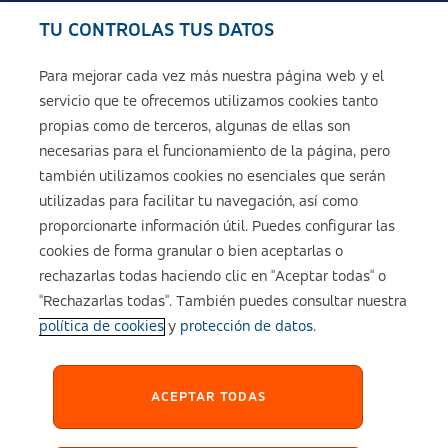
TU CONTROLAS TUS DATOS
Seguros de ASISA
Para mejorar cada vez más nuestra página web y el
servicio que te ofrecemos utilizamos cookies tanto
Sobre ASISA
propias como de terceros, algunas de ellas son
necesarias para el funcionamiento de la página, pero
también utilizamos cookies no esenciales que serán
utilizadas para facilitar tu navegación, así como
Aviso legal
proporcionarte información útil. Puedes configurar las
cookies de forma granular o bien aceptarlas o
Política de cookies
rechazarlas todas haciendo clic en "Aceptar todas" o
"Rechazarlas todas". También puedes consultar nuestra
política de cookies
y
protección de datos
.
Configuración de cookies
Política de Privacidad
ACEPTAR TODAS