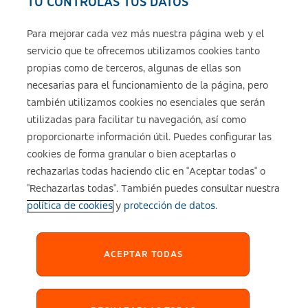
TU CONTROLAS TUS DATOS
Seguros de ASISA
Para mejorar cada vez más nuestra página web y el
servicio que te ofrecemos utilizamos cookies tanto
Sobre ASISA
propias como de terceros, algunas de ellas son
necesarias para el funcionamiento de la página, pero
también utilizamos cookies no esenciales que serán
utilizadas para facilitar tu navegación, así como
Aviso legal
proporcionarte información útil. Puedes configurar las
cookies de forma granular o bien aceptarlas o
Política de cookies
rechazarlas todas haciendo clic en "Aceptar todas" o
"Rechazarlas todas". También puedes consultar nuestra
política de cookies
y
protección de datos
.
Configuración de cookies
Política de Privacidad
ACEPTAR TODAS
Accesibilidad