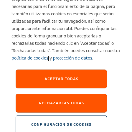
necesarias para el funcionamiento de la página, pero
también utilizamos cookies no esenciales que serán
utilizadas para facilitar tu navegación, así como
Aviso legal
proporcionarte información útil. Puedes configurar las
cookies de forma granular o bien aceptarlas o
Política de cookies
rechazarlas todas haciendo clic en "Aceptar todas" o
"Rechazarlas todas". También puedes consultar nuestra
política de cookies
y
protección de datos
.
Configuración de cookies
Política de Privacidad
ACEPTAR TODAS
Accesibilidad
RECHAZARLAS TODAS
Sistema Interno de Información
CONFIGURACIÓN DE COOKIES
2026 © asisa.es