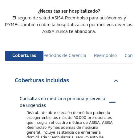
¿Necesitas ser hospitalizado?
El seguro de salud ASISA Reembolso para autónomos y
PYMEs también cubre la hospitalización por motivos diversos.
ASISA nunca te abandona.
Coberturas
Periodos de Carencia
Reembolso
Condic
Coberturas incluidas
Consultas en medicina primaria y servicio
de urgencias
Disfruta de libre elección de médico pudiendo
escoger entre los más de 40.000 profesionales
que integran el cuadro médico de ASISA. ASISA
Reembolso Pymes además de medicina
general, incluye asistencia de enfermería
domiciliaria y ambulatoria, seguimiento del