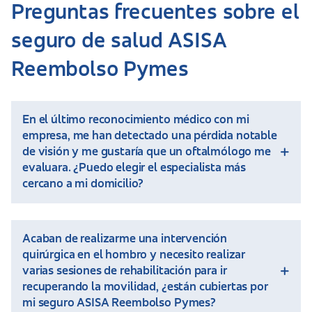
Preguntas frecuentes sobre el
seguro de salud ASISA
Reembolso Pymes
En el último reconocimiento médico con mi
empresa, me han detectado una pérdida notable
de visión y me gustaría que un oftalmólogo me
evaluara. ¿Puedo elegir el especialista más
cercano a mi domicilio?
Sí, con ASISA Reembolso Pymes tienes a tu disposición
Acaban de realizarme una intervención
un cuadro médico de hasta 50.000 profesionales
quirúrgica en el hombro y necesito realizar
sanitarios a libre elección. Por lo tanto, podrás elegir la
varias sesiones de rehabilitación para ir
clínica de oftalmología concertada más cercana a tu
domicilio o escoger cualquier otra entre todas las
recuperando la movilidad, ¿están cubiertas por
disponibles. Para que siempre puedas escoger una
mi seguro ASISA Reembolso Pymes?
opción a tu medida.