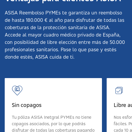
ASISA Reembolso PYMEs te garantiza un reembolso
de hasta 180.000 € al año para disfrutar de todas las
coberturas de la protección sanitaria de ASISA.
Accede al mayor cuadro médico privado de España,
con posibilidad de libre elección entre más de 50.000
profesionales sanitarios. Pase lo que pase y estés
donde estés, ASISA cuida de ti.
Sin copagos
Libre a
Tu póliza ASISA Inetgral PYMEs no tiene
Nos esfo
copagos asociados, por lo que podrás
fáciles. 
disfrutar de todas las coberturas pagando
cada 10 a