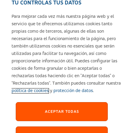
TU CONTROLAS TUS DATOS
Seguros de ASISA
Para mejorar cada vez más nuestra página web y el
servicio que te ofrecemos utilizamos cookies tanto
Sobre ASISA
propias como de terceros, algunas de ellas son
necesarias para el funcionamiento de la página, pero
también utilizamos cookies no esenciales que serán
utilizadas para facilitar tu navegación, así como
Aviso legal
proporcionarte información útil. Puedes configurar las
cookies de forma granular o bien aceptarlas o
Política de cookies
rechazarlas todas haciendo clic en "Aceptar todas" o
"Rechazarlas todas". También puedes consultar nuestra
política de cookies
y
protección de datos
.
Configuración de cookies
Política de Privacidad
ACEPTAR TODAS
Accesibilidad